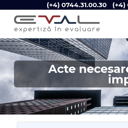
(+4) 0744.31.00.30
(+4)
Acte necesar
imp