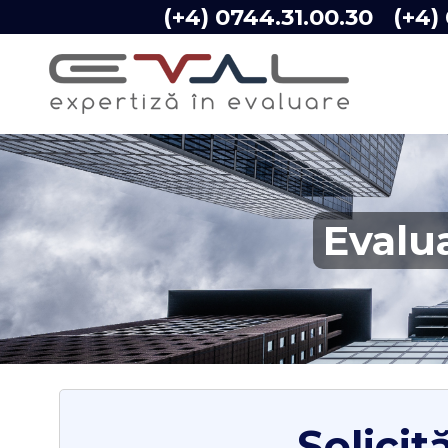
(+4) 0744.31.00.30
(+4)
Evalu
Solicit