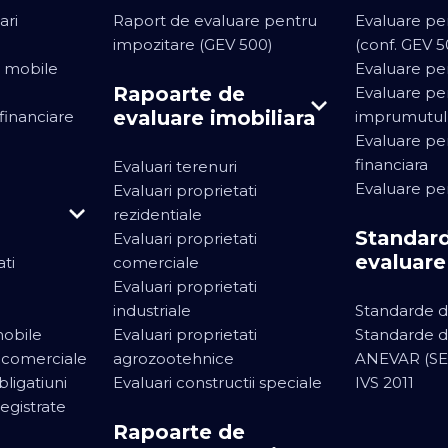
ari
Raport de evaluare pentru
Evaluare pe
impozitare (GEV 500)
(conf. GEV 5
i mobile
Evaluare pe
Rapoarte de
Evaluare pe
evaluare imobiliara
 financiare
imprumutul
Evaluare pe
financiara
Evaluari terenuri
Evaluare pe
Evaluari proprietati
rezidentiale
Standar
Evaluari proprietati
evaluare
ati
comerciale
Evaluari proprietati
industriale
Standarde d
mobile
Evaluari proprietati
Standarde d
i comerciale
agrozootehnice
ANEVAR (SE
bligatiuni
Evaluari constructii speciale
IVS 2011
registrate
Rapoarte de