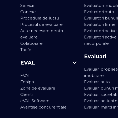
Servicii
Evaluatori imobili
Conexe
Evaluatori auto
Procedura de lucru
Evaluatori bunur
Procesul de evaluare
Evaluatori firme
Acte necesare pentru
Evaluatori active
evaluare
Evaluatori active
Colaborare
necorporale
Tarife
Evaluari
EVAL
Evaluari propriet
EVAL
imobiliare
Echipa
Evaluari auto
Zona de evaluare
Evaluari bunuri 
Clienti
Evaluari societat
eVAL Software
Evaluari actiuni o
Avantaje concurentiale
Evaluari marci in