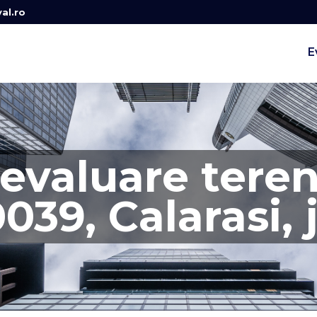
al.ro
E
evaluare teren
39, Calarasi, 