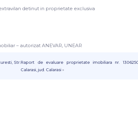
xtravilan detinut in proprietate exclusiva
imobiliar – autorizat ANEVAR, UNEAR
esti, Str.
Raport de evaluare proprietate imobiliara nr. 130625
Calarasi, jud. Calarasi
»