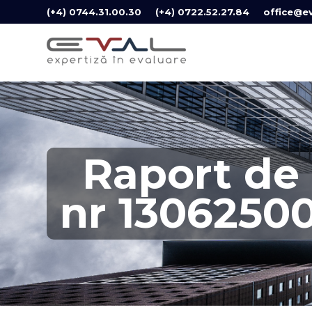
(+4) 0744.31.00.30
(+4) 0722.52.27.84
office@ev
Raport de 
nr 130625000