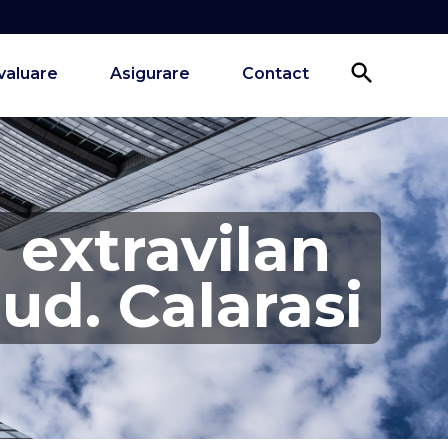
valuare
Asigurare
Contact
 extravilan
jud. Calarasi