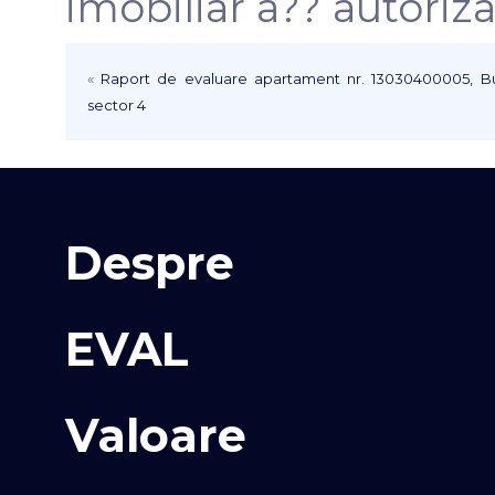
imobiliar a?? autori
«
Raport de evaluare apartament nr. 13030400005, Bucu
sector 4
Despre
EVAL
Valoare